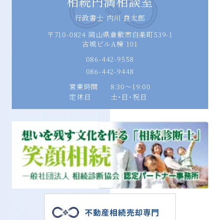
相続円満相談室
行政書士 内川 良太郎
〒710-0824 岡山県倉敷市白楽町539-1
古城ビルA棟 101
086-442-9558
086-442-9448
営業時間
8:30〜19:00
定休日
土･日･祝日