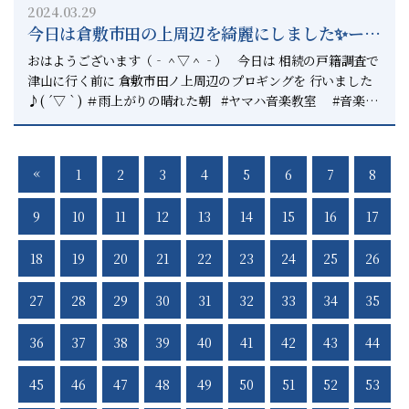
2024.03.29
だわりです。 相続のことなら、まずはご相談ください。 ご安
今日は倉敷市田の上周辺を綺麗にしました✨ー倉
心ください。 相談料はいただいていませんから。
敷と総社での遺産分割協議書の作成は相続円満
おはようございます（‐＾▽＾‐） 今日は 相続の戸籍調査で
相談室へー
津山に行く前に 倉敷市田ノ上周辺のプロギングを 行いました
♪( ´▽｀) ＃雨上がりの晴れた朝 #ヤマハ音楽教室 #音楽教
室 #プロギング #プロギングシティ #plogging
#ploggingcity #プロギング倉敷 #倉敷 #総社 #正直不
動産 #相続円満相談室 #相続診断士 #上級相続診断士 #い
«
1
2
3
4
5
6
7
8
つでもピリカ 倉敷市や総社市で相談を受けている 相続円満相
談室の現場では 相続財産が多いのはいいけど 「いらない不動
9
10
11
12
13
14
15
16
17
産がある」 という方がいらっしゃいます。 110万円までお金
を渡しても税金かからない という贈与の限度額は知っていらっ
18
19
20
21
22
23
24
25
26
しゃいます。 しかし贈与は贈与契約書が必要です。 とお伝え
すると、「えっそんなのいるの？」 心の中で「バレることない
27
28
29
30
31
32
33
34
35
んじゃない」 と思われている方がほとんどです。 しかし、税
務署は銀行の金額だけでなく どこで入金され出金されている
か？ 全てを把握しています。 だから言い逃れは出来ません。
36
37
38
39
40
41
42
43
44
計画的な贈与は「計画贈与」と判断され 贈与税の加算の対象と
なります。 だから、しっかり贈与契約書を作成し 財産を守る
45
46
47
48
49
50
51
52
53
ことをして下さい。 あなたや家族の財産は みんなで守りまし