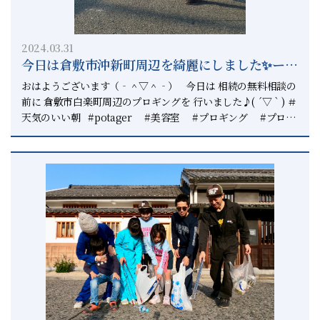
2024.03.31
今日は倉敷市沖新町周辺を綺麗にしました✨ー相
続円満相談室の休日ー
おはようございます（‐＾▽＾‐） 今日は 相続の無料相談の
前に 倉敷市白楽町周辺のプロギングを 行いました♪( ´▽｀) ＃
天気のいい朝 #potager #美容室 #プロギング #プロギ
ングシティ #plogging #ploggingcity #プロギング倉敷
#倉敷 #総社 #正直不動産 #相続円満相談室 #相続診断
士 #上級相続診断士 #いつでもピリカ 休日の日に 相続の講演
を毎月行っています。 お伝えする内容は ◯相続のトラブル事
例 ◯円満な相続のやり方 ◯円満な相続の事前準備 をお伝えし
ております。 毎月無料の個別相談会を行っており 多くのご相
談をいただいています。 相談と言っても 今は何もしなくてい
いです。 ということも多々あります。 ただ、事前に相談して
いただき 何もしなくてもいいかどうかを 確認していただくこ
とが大切です。 まずはお客様が確認していただき 安心してい
ただくことが大切です。 どこでもいいので まずは相続のプロ
にお話を聞いてみて下さい。 上級相続診断士として 一時的な