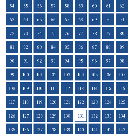
ょう。 相続円満相談室は 相談の窓口として活動しています。
54
55
56
57
58
59
60
61
62
行政書士として出来ることは お手伝いさせていただきますが
それ以外は信頼出来る各士業の先生へ お繋ぎして、対応してい
63
64
65
66
67
68
69
70
71
ただきます。 税 金→税理士 登 記→司法書士 遺 言→行政
書士 裁 判→弁護士 不動産→宅建士 などなど 相続円満相談
72
73
74
75
76
77
78
79
80
室では トータルのお話を聞いた上で 各士業の専門家と一緒に
お客様の相談に乗り 相続を円満に解決させます。 それが相続
81
82
83
84
85
86
87
88
89
円満相談室のこだわりです。 相続のことなら、まずはご相談く
ださい。 ご安心ください。 相談は無料ですので。
90
91
92
93
94
95
96
97
98
99
100
101
102
103
104
105
106
107
108
109
110
111
112
113
114
115
116
117
118
119
120
121
122
123
124
125
126
127
128
129
130
131
132
133
134
135
136
137
138
139
140
141
142
143