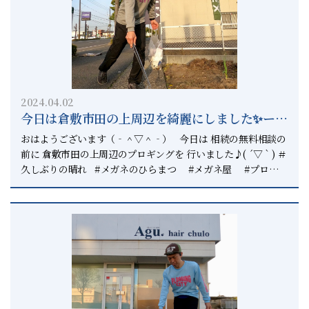
2024.04.02
今日は倉敷市田の上周辺を綺麗にしました✨ー倉
敷と総社で遺言書作成の相談は相続円満相談室
おはようございます（‐＾▽＾‐） 今日は 相続の無料相談の
へー
前に 倉敷市田の上周辺のプロギングを 行いました♪( ´▽｀) ＃
久しぶりの晴れ #メガネのひらまつ #メガネ屋 #プロギン
グ #プロギングシティ #plogging #ploggingcity #プロ
ギング倉敷 #倉敷 #正直不動産 #相続円満相談室 #上
級相続診断士 #相続診断士 #いつでもピリカ プロギングの語
源は スウェーデン発のプロッグ（拾い上げる）と ジョギング
を合わせた言葉になります。 この活動は誰でも出来る ボラン
ティア活動です。 家でゴミは拾うことを 家の外でもゴミを拾
うだけです。 あなたの街はあなたが綺麗にする そうすること
であなたの心も 綺麗になることを感じるでしょう。 ボランテ
ィアは日常の中にあります。 お年寄りが階段を重そうな荷物