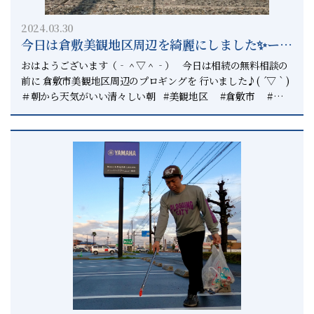
相続だけではなく 二次相続三次相続まで考えて アドバイスを
行っています。 もし倉敷市や総社市に限らず 相続の相談があ
2024.03.30
れば いつでもお声掛けください。 「相続円満相談室に頼んで
今日は倉敷美観地区周辺を綺麗にしました✨ー倉
良かった。」 と言われる仕事をすることが お客様へ提供する
敷と総社で相続のことなら相続円満相談室へー
価値だと思っています。 相続のご相談は相続円満相談室へ ご
おはようございます（‐＾▽＾‐） 今日は相続の無料相談の
相談ください。 ご安心ください。 いくら相談しても無料です
前に 倉敷市美観地区周辺のプロギングを 行いました♪( ´▽｀)
から。
＃朝から天気がいい清々しい朝 #美観地区 #倉敷市 #プロ
ギング #プロギングシティ #plogging #ploggingcity #
プロギング倉敷 #倉敷 #総社 #正直不動産 #相続円満
相談室 #相続診断士 #上級相続診断士 #いつでもピリカ 倉
敷市や総社市で相続から発生する そんな現場ではいろんな話を
聞きます。 昨日お客様が来られて、贈与税の相談がありまし
た。 贈与はどのようにやったらいいのか？ という内容につい
てでした。 お客様の認識として110万円までは贈与税がかから
ない ということはご認識がありました。 しかし、贈与するに
は贈与契約書を交わす必要があります。 お客様にはその認識は
なかったので それをしっかりと説明させていただきました。
お客様は、心配していたことが的中したようで 「やっぱりそう
ですよね」 と言われて帰られました。 現在は、無料相談を多
くしていて 時間を作ることが難しくなっていますが 少しでも
お役に立てるように頑張ります。 それが相続円満相談室のこ