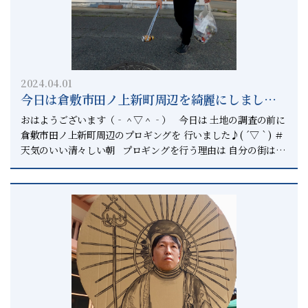
を持って 上がっている時に手伝ってあげるのも ボランティア
です。 ゴミを拾う人が居たり 誰かの手伝いをする人が居たり
そういった世の中を作りたいと思っています。 そんなの綺麗
事だと言われても 綺麗事でいいと思っています。 綺麗事に真
正面から向き合い 堂々とやっていいんじゃないかな？ と思っ
2024.04.01
ている現場からは以上でーす！ 相続円満相談室は 倉敷市の無
今日は倉敷市田ノ上新町周辺を綺麗にしました✨
料相談をしているので 様々な相談をお受けしています。 ＃お
ー倉敷の相続の無料相談は相続円満相談室へー
かげさまで力が付いています 全てが解決出来るわけではあり
おはようございます（‐＾▽＾‐） 今日は 土地の調査の前に
ませんが 最善を尽くしてご案内しています。 相続はわからな
倉敷市田ノ上新町周辺のプロギングを 行いました♪( ´▽｀) ＃
い事が多いと思います。 ぜひ我々専門家にご相談ください。
天気のいい清々しい朝 プロギングを行う理由は 自分の街は綺
出来るだけ円満かつお金をかけないよう 相続が円満になるため
麗であって欲しいから そしてその綺麗な街を後世に残すこと
のアドバイスを行います。 それが 相続円満相談室の存在価値
は 私がやりたいことでもあるからです。 ＃継続して力を付け
なので。 先に言っておきますが 全てを解決をすることは出来
ていきます #アグ #美容室 #プロギング #プロギングシ
ません。 しかし最善のアドバイスは出来ます。 それが相続円
ティ #plogging #ploggingcity #プロギング倉敷 #倉
満相談室のこだわりです。 相続のことなら、まずはご相談く
敷 #正直不動産 #相続円満相談室 #上級相続診断士 #相
ださい。 相談無料でご相談いだけますので。
続診断士 #いつでもピリカ 相続円満相談室では 相続って、ど
こに相談したらいいの？ という皆様のためにあります。 分か
らないことなら 上級相続診断士が無料で相談に乗ります。 た
だ相続に関して私には考えがあります。 それは、相続人みんな
が笑顔で相続を終える。 という明確な目標があります。 誰か