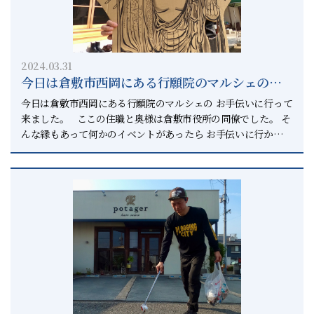
が一方的に喜んでもう片方が泣くような そんな相続をご案内は
しません。 そんな考えがあるから 相続円満相談室という名前
にしています。 それが相続円満相談室のこだわりです。 相続
のことなら、まずはご相談ください。 ご安心ください。 相談
2024.03.31
は無料です。
今日は倉敷市西岡にある行願院のマルシェのお
手伝いに行ってきました
今日は倉敷市西岡にある行願院のマルシェの お手伝いに行って
来ました。 ここの住職と奥様は倉敷市役所の同僚でした。 そ
んな縁もあって何かのイベントがあったら お手伝いに行かせて
いただいています。