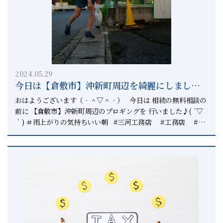
2024.05.29
今日は【倉敷市】沖新町周辺を綺麗にしました✨
ー【倉敷市】と【総社市】で相続の相談は上級
おはようございます（‐＾▽＾‐） 今日は 相続の無料相談の
相続診断士へー
前に 【倉敷市】沖新町周辺のプロギングを 行いました♪( ´▽
｀) ＃雨上がりの気持ちいい朝 #三河工務店 #工務店 #プ
ロギング #プロギングシティ #plogging #ploggingcity
#プロギング倉敷 #倉敷 #総社 #正直不動産 #相続円満
相談室 #相続診断士 #上級相続診断士 #いつでもピリカ 倉
敷市や総社市で実際に相談をしていると 税務調査の事を聞かれ
ることがあります。 相続税の調査の現場では 実地調査件数
12,463件 申告漏れの件数10,684件 85.7％が誤りを指摘されて
ます。 税務署の調査が入ったら ほぼ確実に誤りを指摘されま
す。 税務調査の現場されると 一般的に調査官が2名体制で 朝
から夕方まで1日がかりで行われます。 金庫の中身やタンスの