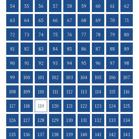
い合わせはこちらまで ↓↓↓↓↓↓↓↓↓↓↓↓↓↓↓
出来る点です。 ご自身で出来る方は 「ご自身でしてくださ
54
55
56
57
58
59
60
61
62
086−442−9558 ▽▲▽▲▽▲▽▲▽▲▽▲▽▲▽
い。」とお伝えします。 相続円満相談室の理念は ”50年先の
未来のために” と考えて相続のお手伝いをしています。 現在
63
64
65
66
67
68
69
70
71
は、無料相談を多くしております。 少しでもお役に立てるよう
に頑張ります。 相続診断士協会の中で 岡山県で唯一のパート
72
73
74
75
76
77
78
79
80
ナー事務所です。 ↓↓↓↓↓↓↓↓↓↓↓↓↓↓↓↓↓↓↓↓
相続診断士 内川良太郎 相続円満相談室では 事務所に来れな
81
82
83
84
85
86
87
88
89
い事情がある場合には こちらからお伺いして相談に乗ってま
す。 ＃お客様のご事情に合わせて お年寄りの方などが施設に
90
91
92
93
94
95
96
97
98
入っている場合 外に出れないのであればお伺いします。 【事
務所はこちら】 ↓↓↓↓↓↓↓↓↓↓↓ 倉敷市白楽町５３
99
100
101
102
103
104
105
106
107
９−１古城ビルA棟１０１ 【お問合せ先】 ↓↓↓↓↓↓↓
ご相談はこちらへ 【不動産売却のことは正直不動産
108
109
110
111
112
113
114
115
116
へ】 ↓↓↓↓↓↓↓↓↓↓↓↓↓↓↓↓↓↓↓↓ 不
動産の売却はこちら 【相続を円満に解決したい方は相続円満
117
118
119
120
121
122
123
124
125
相談室へ】
↓↓↓↓↓↓↓↓↓↓↓↓↓↓↓↓↓↓↓↓↓↓↓↓↓ 相続を
126
127
128
129
130
131
132
133
134
一つの窓口で相談出来る相談窓口 【岡山県で唯一の上級相続
診断士の行政書士】
↓↓↓↓↓↓↓↓↓↓↓↓↓↓↓↓↓↓↓↓↓↓↓ 上級相続診
135
136
137
138
139
140
141
142
143