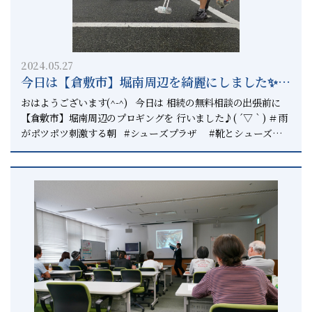
れば やる方法を考え行動するということです。 やれない理由
産の合計が 相続税の基礎控除額を超えた時に 相続税が発生す
があるとすれば 時間的に無理なことがあります。 ＃不動産の
ることになります。 相続の開始を知った日の翌日から 10か月
仕事もしていて ＃時間に限りがあるので おかげさまで無料相
以内に相続税の申告を税務署に する必要があります。 延納・
談が忙しく 時間を作ることが難しくなっていますが 少しでも
物納をする場合でも 10か月以内に税務署に申告する 必要があ
2024.05.27
お役に立てるように頑張ります。 それが相続円満相談室のこ
ります。 ＃10か月以内に申告しておかないと ＃後からはどう
今日は【倉敷市】堀南周辺を綺麗にしました✨ー
だわりです。 相続診断士協会の中で 岡山県で唯一のパートナ
しようもなくなる ーーーーーーー 印紙税とは ーーーーー
ー事務所です。 ↓↓↓↓↓↓↓↓↓↓↓↓↓↓↓↓↓↓↓↓
【倉敷市】と【総社市】の相続の無料相談は相
ーー 印紙税は 不動産などの高価なものを売買する際は 契約書
おはようございます(^-^) 今日は 相続の無料相談の出張前に
相続診断士 内川良太郎 相続円満相談室では 事務所に来れな
や領収書に印紙税が発生します。 ＃売買金額に応じて印紙税が
続円満相談室へー
【倉敷市】堀南周辺のプロギングを 行いました♪( ´▽｀) ＃雨
い事情がある場合には こちらからお伺いして相談に乗ってま
変わるよ ーーーーーーーーーーー 復興特別取得税とは ー
がポツポツ刺激する朝 #シューズプラザ #靴とシューズの
す。 ＃お客様のご事情に合わせて お年寄りの方などが施設に
ーーーーーーーーーー 復興特別取得税は 東日本大震災の復興
お店 #プロギング #プロギングシティ #plogging
入っている場合 外に出れないのであればお伺いします。 【事
に使われる財源を 確保するための税金です。 2037年(令和19
#ploggingcity #プロギング倉敷 #倉敷 #総社 #正直不
務所はこちら】 ↓↓↓↓↓↓↓↓↓↓↓ 倉敷市白楽町５３
年)まで 所得税に対し2.1%が加算されます。 ＃所得税に対して
動産 #相続円満相談室 #相続診断士 #上級相続診断士 #い
９−１古城ビルA棟１０１ 【お問合せ先】 ↓↓↓↓↓↓↓
加算されるよ ーーーーーーーーー 譲渡所得税とは ーーー
つでもピリカ 不動産の遺産の分割には ４つの方法がありま
ご相談はこちらへ 【不動産売却のことは正直不動産
ーーーーーー 譲渡所得税は 相続した不動産を売却した際の税
す。 （現物分割） 不動産が複数ある場合その不動産を そのま
へ】 ↓↓↓↓↓↓↓↓↓↓↓↓↓↓↓↓↓↓↓↓ 不
金です。 不動産の所有期間５年所有したかどうかで 譲渡所得
ま現物として分ける方法です。 （換価分割） 不動産を売却し
動産の売却はこちら 【相続を円満に解決したい方は相続円満
税は大きく異なります。 ５年以下（短期所得税）→30％
てお金を換えたものを お金として分割する方法です。 （代償
相談室へ】
５年超え（長期所得税）→15％ ＃５年以上持ってた方が得だよ
分割） 不動産を相続した人がその他の相続人に 権利の代わり
↓↓↓↓↓↓↓↓↓↓↓↓↓↓↓↓↓↓↓↓↓↓↓↓↓ 相続を
ーーーーーーー 住民税とは ーーーーーーー 住民税は 不動
のお金を払う方法です。 （共有分割） 不動産を相続人で共有
一つの窓口で相談出来る相談窓口 【岡山県で唯一の上級相続
産を売却した際の税金です。 不動産の所有期間５年所有した
名義にして 相続する方法です。 この遺産分割方法にはそれぞ
診断士の行政書士】
かどうかで 譲渡所得税は大きく異なります。 ５年以下（短
れ メリット・デメリットがあります。 不動産の相続は後々揉