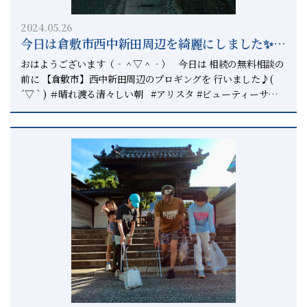
ぜなら現在地が分からないからです。 どんなに優れたナビが
こちらへ 【不動産売却のことは正直不動産へ】
あっても 現在地が分からなけば、目的地まで 辿り着くことは
2024.05.26
↓↓↓↓↓↓↓↓↓↓↓↓↓↓↓↓↓↓↓↓ 不動産
出来ません。 ということで ・相続人の調査 ・相続財産の調
今日は倉敷市西中新田周辺を綺麗にしました✨ー
の売却はこちら 【相続を円満に解決したい方は相続円満相談
査 を行ってください。 とご案内させていただきました。
室へ】 ↓↓↓↓↓↓↓↓↓↓↓↓↓↓↓↓↓↓↓↓↓↓↓↓↓
相続円満相談室の休日ー
後半は ココピアの小田様に 片付けのプロとしての 片付けの現
おはようございます（‐＾▽＾‐） 今日は 相続の無料相談の
相続を一つの窓口で相談出来る相談窓口 【岡山県で唯一の上
場の生のお話を 講演していただきました。 小田様からは ・
前に 【倉敷市】西中新田周辺のプロギングを 行いました♪(
級相続診断士の行政書士】
少しずつ片付けをすることの大切さ ・片付けをすると気付ける
´▽｀) ＃晴れ渡る清々しい朝 #アリスタ #ビューティーサロ
↓↓↓↓↓↓↓↓↓↓↓↓↓↓↓↓↓↓↓↓↓↓↓ 上級相続診
家族の絆 という内容で講演会を行いました。 片付けをする
ン #プロギング #プロギングシティ #plogging
断士 内川良太郎 相続円満相談室では 相続を円満に解決させ
中で 家族との思い出に出くわすことがあり その思い出に触れ
#ploggingcity #プロギング倉敷 #倉敷 #総社 #正直不
るため 相続のコンサルタントとして ご案内させていただきま
て、そこに出て来た人を 思うことで、宝物に出会うことがあ
動産 #相続円満相談室 #相続診断士 #上級相続診断士 #い
す。 【倉敷市】や【総社市】で 相続のことなら相続円満相談
る。 というのが片付けには、そんな力がある。 と教えてくだ
つでもピリカ 休日の日に 【倉敷市】空き家アドバイザー協会
室へご相談ください。 ▽▲▽▲▽▲▽▲▽▲▽▲▽▲▽ お問
さいました。
会員として 相続の専門家として様々な情報を 提供していま
い合わせはこちらまで ↓↓↓↓↓↓↓↓↓↓↓↓↓↓↓
す。 無料の講演会と相談会を兼ねていて 相続の知識を講演会
086−442−9558 ▽▲▽▲▽▲▽▲▽▲▽▲▽▲▽
でしっかり学んだ上に それぞれのお客様のパターンに応じた
アドバイスを行っています。 空き家アドバイザー協会の特徴
は ●空き家の活用 ●相続の知識 ●片付けの知識 ３本柱で学ぶ
ことが出来ます。 特に倉敷市内においても 実家を今後どうし
ようか？ と悩まれている方は非常に多く 実家の片付けから、
活用や売却と 幅広く情報を仕入れることが出来ます。 参加は
無料ですので 【倉敷市】内の方だけでなく【総社市】の方でも
まずはご参加いただければ 何を準備しないといけないのか分か