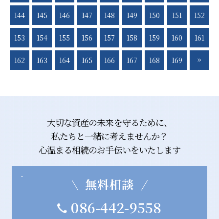
断士 内川良太郎 相続円満相談室では 相続を円満に解決させ
るため 相続のコンサルタントとして ご案内させていただきま
144
145
146
147
148
149
150
151
152
す。 【倉敷市】や【総社市】で 相続のことなら相続円満相談
室へご相談ください。 ▽▲▽▲▽▲▽▲▽▲▽▲▽▲▽ お問
153
154
155
156
157
158
159
160
161
い合わせはこちらまで ↓↓↓↓↓↓↓↓↓↓↓↓↓↓↓
086−442−9558 ▽▲▽▲▽▲▽▲▽▲▽▲▽▲▽
»
162
163
164
165
166
167
168
169
大切な資産の未来を守るために、
私たちと一緒に考えませんか？
心温まる相続のお手伝いをいたします
無料相談
086-442-9558