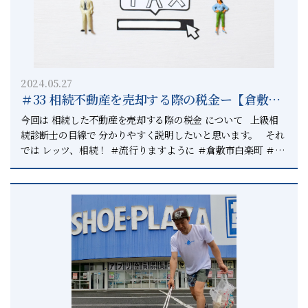
引き出しなど 色々チェックされることになります。 そんな中
でも「名義預金」が挙げられ その辺りを特に指摘されます。
お金を預けただけではダメで 贈与契約を作成が必要となりま
す。 慌てて贈与契約書を作成したとしても 調査官に筆跡の確
認や印影の確認が行われ 名義預金等の判定をされることがあり
2024.05.27
ます。 そういった偽造をした場合は 重加算税という重い罰金
＃33 相続不動産を売却する際の税金ー【倉敷
が課される可能性が ありますので、絶対にしないで下さい。
市】と【総社市】の相続コンサルタントー
弊社は、先々の相続の事を考えて どのように手続きを進めた方
今回は 相続した不動産を売却する際の税金 について 上級相
がいいかを ご案内しています。 それは上級相続診断士という
続診断士の目線で 分かりやすく説明したいと思います。 それ
相続のプロだから先々を見据えた 案内が出来ます。 相続は大
では レッツ、相続！ ＃流行りますように ＃倉敷市白楽町 ＃相
きな金銭が動くタイミングで 大きな金銭が動くタイミングだか
続専門行政書士 ＃相続診断士 ＃上級相続診断士 分からない
らこそ 相続の進め方をしっかり考えないと 大きく財産を失う
ことがあれば 相続円満相談室へご相談ください。 ーーーー
かもしれません。 相続診断士協会の中で 岡山県で唯一のパー
ーーーーーーーーーーーーーー 相続した不動産売却をする際
トナー事務所です。
の税金 ーーーーーーーーーーーーーーーーーー 相続した不動
↓↓↓↓↓↓↓↓↓↓↓↓↓↓↓↓↓↓↓↓ 相続円満相談室
産を売却すると ◯相続税 ◯印紙税 ◯譲渡所得税 ◯住民税 ◯
行政書士 内川 良太郎｜一般社団法人 相続診断協会 相続円
復興特別取得税 この５つの費用が掛かってきます。 ＃相続税
満相談室では 事務所に来れない事情がある場合には こちらか
は基礎控除額を超えた時だけ ーーーーーーー 相続税とは
らお伺いして相談に乗ってます。 ＃お客様のご事情に合わせて
ーーーーーーー 被相続人が亡くなり 個人が所有する財産を 相
お年寄りの方などが施設に入っている場合 外に出れないので
続する際にかかってくる税金です。 ◯不動産 ◯預貯金
あればお伺いします。 これこそやらない理由を考える暇があ
◯株・投資信託 ◯賃貸収入 ◯借金・ローン これらの財