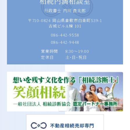
相続円満相談室
行政書士 内川 良太郎
〒710-0824 岡山県倉敷市白楽町539-1
古城ビルA棟 101
086-442-9558
086-442-9448
営業時間
8:30〜19:00
定休日
土･日･祝日