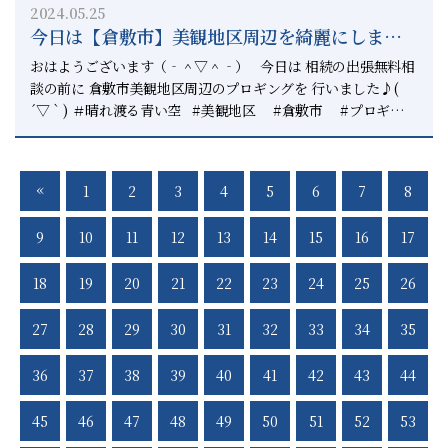
2024.05.25
ります。 もしご自身で悩まれるより その道のプロの話を聞い
今日は【倉敷市】美観地区周辺を綺麗にしまし
てみて下さい。 上級相続診断士として 一時的な相続だけでは
た✨ー倉敷と総社で相続のことなら相続円満相談
なく 二次相続三次相続まで考えて アドバイスを行っていま
おはようございます（‐＾▽＾‐） 今日は 相続の出張無料相
す。 もし【倉敷市】や【総社市】に限らず 相続の相談があれ
室へー
談の前に 倉敷市美観地区周辺のプロギングを 行いました♪(
ば いつでもお声掛けください。 「相続円満相談室に頼んで良
´▽｀) ＃晴れ渡る青い空 #美観地区 #倉敷市 #プロギン
かった。」 と言われる仕事をすることが お客様へ提供する価
グ #プロギングシティ #plogging #ploggingcity #プロ
値だと思っています。 【事務所はこちら】
ギング倉敷 #倉敷 #総社 #正直不動産 #相続円満相談
↓↓↓↓↓↓↓↓↓↓↓ 倉敷市白楽町５３９−１古城ビルA棟
室 #相続診断士 #上級相続診断士 #いつでもピリカ 【倉敷
«
1
2
3
4
5
6
7
8
１０１ 【お問合せ先】 ↓↓↓↓↓↓↓ ご相談はこちらへ
市】や【総社市】で相続から発生する そんな現場ではいろんな
【不動産売却のことは正直不動産へ】
話を聞きます。 お子様がいらっしゃらない方の 相続のご相談
9
10
11
12
13
14
15
16
17
↓↓↓↓↓↓↓↓↓↓↓↓↓↓↓↓↓↓↓↓ 不動産の売却はこ
がありました。 このままだと相続はどうなるのか？ というこ
ちら 【相続を円満に解決したい方は相続円満相談室へ】
とからまずはご説明いたします。 相続人が誰になるのか？ 相
↓↓↓↓↓↓↓↓↓↓↓↓↓↓↓↓↓↓↓↓↓↓↓↓↓ 相続を
18
19
20
21
22
23
24
25
26
続財産は何々あるのか？ ということが分からない方は多く 一
一つの窓口で相談出来る相談窓口 【岡山県で唯一の上級相続
番怖いのは相続人が誰々になるのかを 調べる調査を行わせてい
診断士の行政書士】
27
28
29
30
31
32
33
34
35
ただきます。 それが相続の一丁目一番地です。 というのも
↓↓↓↓↓↓↓↓↓↓↓↓↓↓↓↓↓↓↓↓↓↓↓ 上級相続診
相続人と相続財産を分からない方は 非常に多くいらっしゃいま
断士 内川良太郎 相続円満相談室では 相続を円満に解決させ
す。 だから、基本メニューである ・相続人調査 ・相続財産調
36
37
38
39
40
41
42
43
44
るため 相続のコンサルタントとして ご案内させていただきま
査 を行うことをオススメしています。 相続コンサルタントと
す。 【倉敷市】や【総社市】で 相続のことなら相続円満相談
しての 相続円満相談室の価値は 相続の全体像を把握し、それ
45
46
47
48
49
50
51
52
53
室へご相談ください。 ▽▲▽▲▽▲▽▲▽▲▽▲▽▲▽ お問
について どういったことをしたらいいかを しっかりとご案内