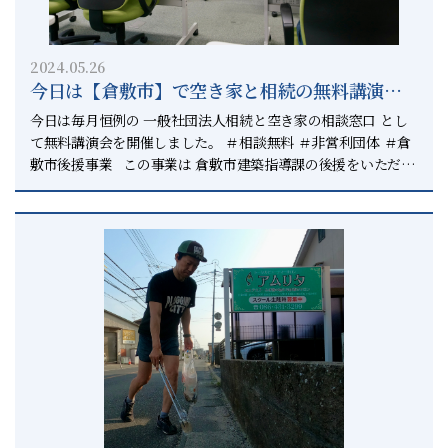
↓↓↓↓↓↓↓↓↓↓↓↓↓↓↓↓↓↓↓↓↓↓↓ 上級相続診
期所得税）→9％ ５年超え（長期所得税）→5％ ＃５年以上
める可能性が 高い相続財産です。 相続する際には ぜひ相続の
断士 内川良太郎 相続円満相談室では 相続を円満に解決させ
持ってた方が得だよ ＃譲渡所得税と合わせて考えてね ＃５年
プロにご相談される事を オススメいたします。 まずはどうい
るため 相続のコンサルタントとして ご案内させていただきま
所有するかどうかで税金が倍違う ーーーーー まとめ ーー
った財産があるかも含めて まずは相続円満相談室にご相談くだ
す。 【倉敷市】や【総社市】で 相続のことなら相続円満相談
2024.05.26
ーーー 今回は 相続した不動産を売却する際の税金 について説
さい。 上級相続診断士として ご家族みなさんのお気持ちはも
今日は【倉敷市】で空き家と相続の無料講演会
室へご相談ください。 ▽▲▽▲▽▲▽▲▽▲▽▲▽▲▽ お問
明しました。 ＃相続した不動産をどうするのか ＃事前に家族
ちろん 相続税や相続登記、相続放棄のことも 含めてしっかり
い合わせはこちらまで ↓↓↓↓↓↓↓↓↓↓↓↓↓↓↓
で話し合っておいて欲しい ＃子供が困る姿を親は望んで無いか
を開催しましたー【倉敷市】と【総社市】の空
ヒアリングを行い 深く相続相談のアドバイスを行っています。
今日は毎月恒例の 一般社団法人相続と空き家の相談窓口 とし
086−442−9558 ▽▲▽▲▽▲▽▲▽▲▽▲▽▲▽
ら 相続のご相談は 相続のことに詳しい専門家に 相談するこ
相続円満相談室は 相続って、どこに相談したらいいの？ と不
き家のことも相続円満相談室へー
て無料講演会を開催しました。 ＃相談無料 ＃非営利団体 ＃倉
とをオススメします！ ＃知識が多い専門家へ相談しよう ＃家
安な方のためにあります。 ただ相続に関して私には考えがあ
敷市後援事業 この事業は 倉敷市建築指導課の後援をいただき
族みんなが納得出来るように ＃無料で相談に乗ってます 相続
ります。 それは、相続人みんなが笑顔で相続を終える。 とい
毎月開催しています。 【講演会を開催しました】 5月26日
専門行政書士では お客様お一人お一人に、分かりやすく 価値
う明確な目標があります。 誰かが一方的に喜んでもう片方が
(日)14時〜16時に くらしき健康福祉プラザで 空き家と相続の無
ある知識の提供を心掛けています。 正しい知識が無いと 家族
泣くような そんな相続をご案内はしません。 そんな考えがあ
料後援会を開催しました。 今回は ・相続であった実際のトラ
同士で揉めてしまう原因を生んで 人生の終盤に嫌な思いをしま
るから 相続円満相談室という名前にしています。 倉敷市や総
ブル事例 ・実家の片付けの現場の生の話 という内容で講演会
す。 （人生の終盤に家族関係を壊しちゃイヤ） ＃お金より家
社市で相続の事を聞きたい時は 相続円満相談室へ相談くださ
を行いました。 前半は 相続円満相談室の私が行政書士として
族の関係だよ ＃みんな感情があるのは分かるけどね 人生終盤
い。 相続診断士協会の中で 岡山県で唯一のパートナー事務所
相続の実際のトラブル事例をお示しして 相続のことについてお
の大切なことだからこそ 相続の正しい知識を付けてください！
です。 ↓↓↓↓↓↓↓↓↓↓↓↓↓↓↓↓↓↓↓↓ 相続診断
話ししました。 今回お話ししたのは 相続のトラブルになる原
知識は、あなたと家族の未来を助けます！ 相続専門行政書士
士 内川良太郎 相続円満相談室では 事務所に来れない事情が
因の多くは 相続のことをなんとなく知っているから と間違っ
からは、以上で〜す！ ☆*ﾟ ゜ﾟ*☆*ﾟ ゜ﾟ*☆*ﾟ ゜ﾟ*☆*ﾟ ゜ﾟ
ある場合には こちらからお伺いして相談に乗ってます。 ＃お
た認識をしたがために 大きなトラブルに発展したという 事例
*☆ 相続円満相談室 行政書士 内川良太郎 倉敷市白楽町
客様のご事情に合わせて お年寄りの方などが施設に入ってい
の話をしました。 この話の大事なポイントは ・誰が相続人な
539-1古城ビルA棟101 TEL 086-442-9558 FAX
る場合 外に出れないのであればお伺いします。 【事務所はこ
のかを調査する ・どんな財産があるのかを調査する この２点
086−442−9448 MAIL souzoku@mx4.kct.ne.jp
ちら】 ↓↓↓↓↓↓↓↓↓↓↓ 倉敷市白楽町５３９−１古城
が分からなければ 目的地まで辿り着くことは出来ません。 な
*☆*:;;;:*☆*:;;;:*☆*:;;;:*☆*:;;;:☆*:;;;:
ビルA棟１０１ 【お問合せ先】 ↓↓↓↓↓↓↓ ご相談は